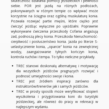
skuteczność działania pomocy jeździeckich i pewności
siebie. POR jest jazdą na różnych podłożach,
pokonywanych w różnym tempie co wpływać może
korzystnie na ścięgna oraz ogólną muskulaturę konia.
Pozwala rozwijać partie mięśni, które ciężko jest
ćwiczyć jeżdżąc wyłącznie po ujeżdżalni. Poprawnie
wykonywane ćwiczenia przeszkody Cofania angażują
zad, podnoszą plecy konia. Przeszkoda Nieruchomość-
cierpliwość i posłuszeństwo konia. Jazda po literze S-
uelastycznienie konia, „oparcie” konia na zewnętrznej
wodzy, zaangażowanie tylnych kończyn konia,
kontrola ruchów i tempa. To tylko nieliczne przykłady.
TREC stanowi doskonałą alternatywę i motywację
dla wszystkich jeźdźców pragnących rozwijać i
podnosić umiejętności swoje i konia.
TREC jest źródłem inspiracji zarówno dla
instruktorów/trenerów jak i samych jeźdźców.
TREC w prosty sposób może weryfikować stopień
wyszkolenia i przygotowania koni do turystyki
jeździeckiej, ale również do pracy w rekreacji w
najlepszym wydaniu.