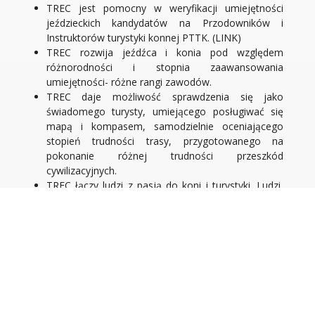
TREC jest pomocny w weryfikacji umiejętności
jeździeckich kandydatów na Przodowników i
Instruktorów turystyki konnej PTTK. (LINK)
TREC rozwija jeźdźca i konia pod względem
różnorodności i stopnia zaawansowania
umiejętności- różne rangi zawodów.
TREC daje możliwość sprawdzenia się jako
świadomego turysty, umiejącego posługiwać się
mapą i kompasem, samodzielnie oceniającego
stopień trudności trasy, przygotowanego na
pokonanie różnej trudności przeszkód
cywilizacyjnych.
TREC łączy ludzi z pasją do koni i turystyki. Ludzi,
którzy chcą rywalizować podczas zawodów w
przyjaznej atmosferze, otwartych na nowe
wyzwania, chcących rozwijać się dla lepszej
komunikacji z koniem, a nie tylko wygranej samej w
sobie.
Dołącz do nas!