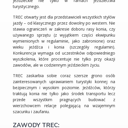
jeździeckie nie tylko w ramach jeździectwa
turystycznego.
TREC otwarty jest dla przedstawicieli wszystkich stylów
jazdy – od klasycznego przez dowolny po western. Nie
stawia ograniczeń w zakresie doboru rasy konia, czy
używanego sprzętu (z wyjątkiem części ekwipunku
wymienionych w regulaminie, jako zabronione) oraz
wieku jeźdźca i konia (szczegóły regulamin).
Konkurencja wymaga od uczestników odpowiedniego
wyszkolenia, które procentuje nie tylko przy okazji
zawodów, ale w codziennym jeździeckim życiu.
TREC zaskarbia sobie coraz szersze grono osób
zainteresowanych uprawianiem turystyki konnej na
bezpiecznym i wysokim poziomie. Jeźdźców, którzy
traktują konia nie tylko jako środek transportu lecz
przede wszystkim pragnących budować z
wierzchowcem relacje polegającą na wzajemnym
szacunku i zaufaniu.
ZAWODY TREC: